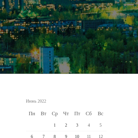
Июнь 2022
Пн
Вт
Ср
Чт
Пт
Сб
Вс
1
2
3
4
5
6
7
8
9
10
11
12