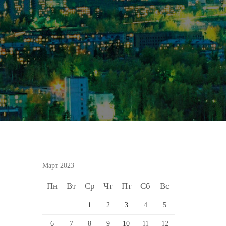
Март 2023
Пн
Вт
Ср
Чт
Пт
Сб
Вс
1
2
3
4
5
6
7
8
9
10
11
12