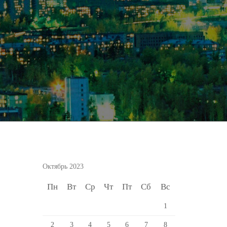
Октябрь 2023
Пн
Вт
Ср
Чт
Пт
Сб
Вс
1
2
3
4
5
6
7
8