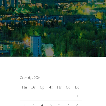
Сентябрь 2024
Пн
Вт
Ср
Чт
Пт
Сб
Вс
1
2
3
4
5
6
7
8