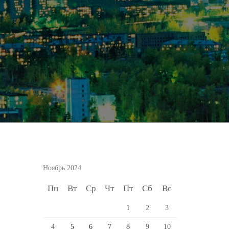
Ноябрь 2024
Пн
Вт
Ср
Чт
Пт
Сб
Вс
1
2
3
4
5
6
7
8
9
10