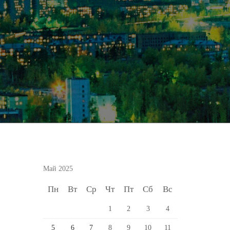
Май 2025
Пн
Вт
Ср
Чт
Пт
Сб
Вс
1
2
3
4
5
6
7
8
9
10
11