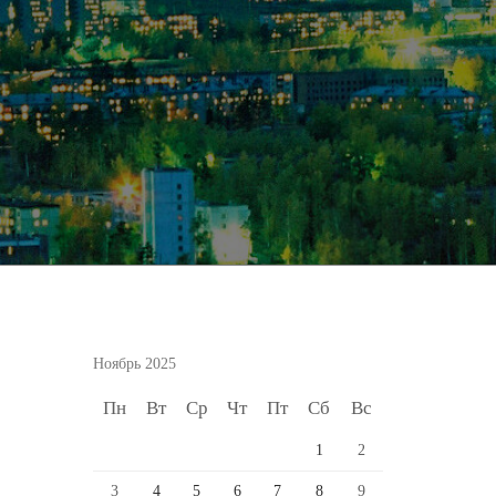
Ноябрь 2025
Пн
Вт
Ср
Чт
Пт
Сб
Вс
1
2
3
4
5
6
7
8
9