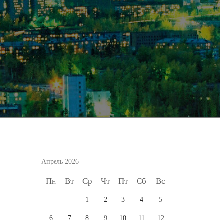
Апрель 2026
Пн
Вт
Ср
Чт
Пт
Сб
Вс
1
2
3
4
5
6
7
8
9
10
11
12