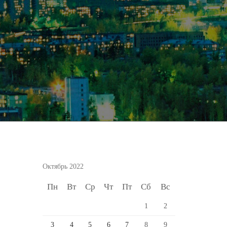
Октябрь 2022
Пн
Вт
Ср
Чт
Пт
Сб
Вс
1
2
3
4
5
6
7
8
9