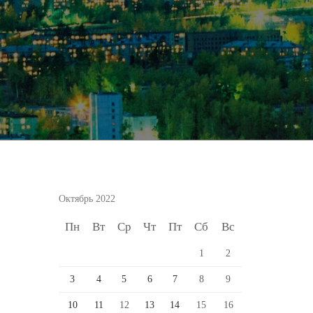
Октябрь 2022
Пн
Вт
Ср
Чт
Пт
Сб
Вс
1
2
3
4
5
6
7
8
9
10
11
12
13
14
15
16