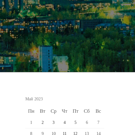
Май 2023
Пн
Вт
Ср
Чт
Пт
Сб
Вс
1
2
3
4
5
6
7
8
9
10
11
12
13
14