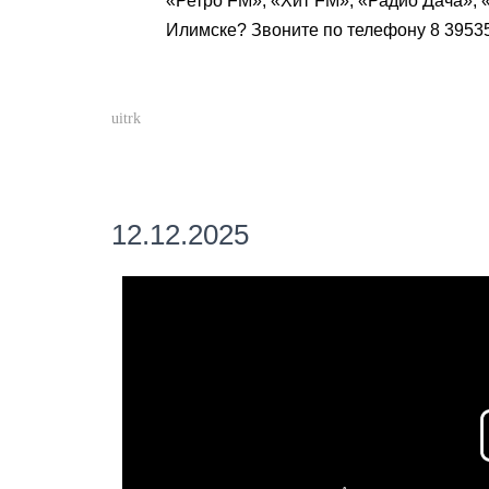
«Ретро FM», «Хит FM», «Радио Дача», 
Илимске? Звоните по телефону 8 39535
uitrk
12.12.2025