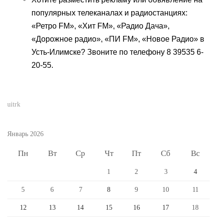
популярных телеканалах и радиостанциях:
«Ретро FM», «Хит FM», «Радио Дача»,
«Дорожное радио», «ПИ FM», «Новое Радио» в
Усть-Илимске? Звоните по телефону 8 39535 6-
20-55.
uitrk
Январь 2026
Пн
Вт
Ср
Чт
Пт
Сб
Вс
1
2
3
4
5
6
7
8
9
10
11
12
13
14
15
16
17
18