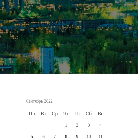
Сентябрь 2022
Пн
Вт
Ср
Чт
Пт
Сб
Вс
1
2
3
4
5
6
7
8
9
10
11